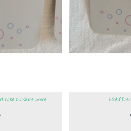
ert rose bordure noire
Motif the
S