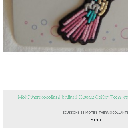
Motif thermocollant brillant Oiseau Colibri Tons v
ECUSSONS ET MOTIFS THERMOCOLLANT
5
€
10