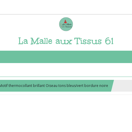
La Malle aux Tissus 61
Motif thermocollant brillant Oiseau tons bleus/vert bordure noire