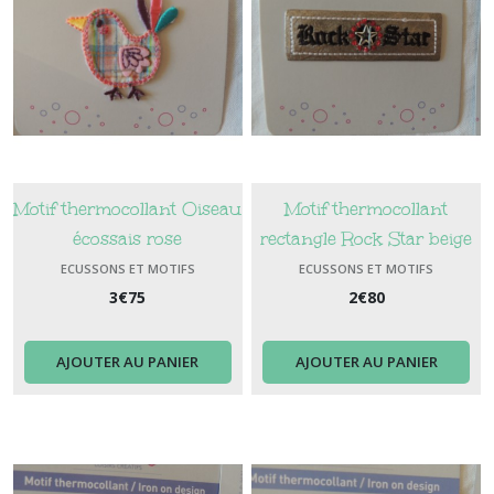
Motif thermocollant Oiseau
Motif thermocollant
écossais rose
rectangle Rock Star beige
ECUSSONS ET MOTIFS
ECUSSONS ET MOTIFS
THERMOCOLLANTS
THERMOCOLLANTS
3
€
75
2
€
80
AJOUTER AU PANIER
AJOUTER AU PANIER