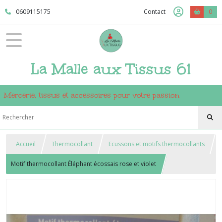
0609115175
Contact
0
La Malle aux Tissus 61
Mercerie, tissus et accessoires pour votre passion
Accueil
Thermocollant
Ecussons et motifs thermocollants
Motif thermocollant Éléphant écossais rose et violet