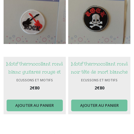
Motif thermocollant rond
Motif thermocollant rond
blanc guitares rouge et
noir tête de mort blanche
noir
écriture Rock rouge
ECUSSONS ET MOTIFS
ECUSSONS ET MOTIFS
THERMOCOLLANTS
THERMOCOLLANTS
2
€
80
2
€
80
AJOUTER AU PANIER
AJOUTER AU PANIER