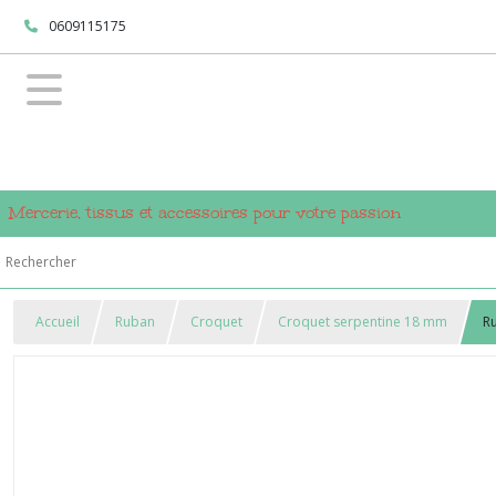
0609115175
Mercerie, tissus et accessoires pour votre passion
Accueil
Ruban
Croquet
Croquet serpentine 18 mm
Ru