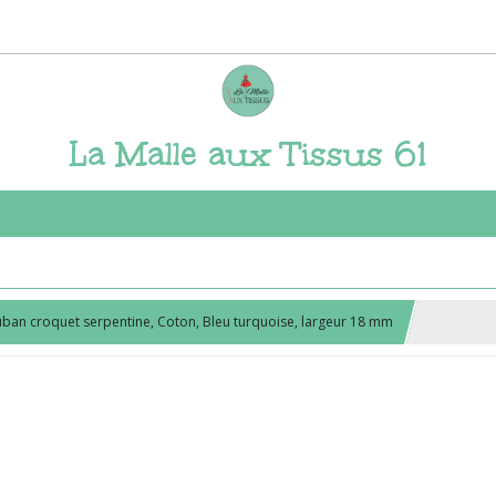
La Malle aux Tissus 61
ban croquet serpentine, Coton, Bleu turquoise, largeur 18 mm