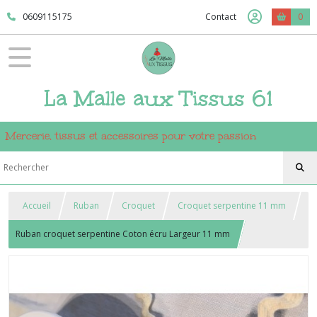
0609115175
Contact
0
La Malle aux Tissus 61
Mercerie, tissus et accessoires pour votre passion
Accueil
Ruban
Croquet
Croquet serpentine 11 mm
Ruban croquet serpentine Coton écru Largeur 11 mm