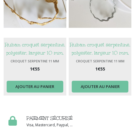
Ruban croquet serpentine,
Ruban croquet serpentine,
polyester, largeur 10 mm,
polyester, largeur 10 mm,
couleur lamé or
couleur lamé oargentr
CROQUET SERPENTINE 11 MM
CROQUET SERPENTINE 11 MM
1
€
55
1
€
55
AJOUTER AU PANIER
AJOUTER AU PANIER
PAIEMENT SÉCURISÉ
Visa, Mastercard, Paypal, ...