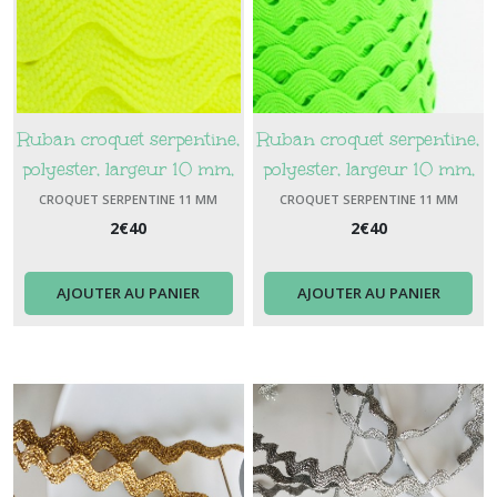
Ruban croquet serpentine,
Ruban croquet serpentine,
polyester, largeur 10 mm,
polyester, largeur 10 mm,
couleur jaune fluo
couleur vert fluo
CROQUET SERPENTINE 11 MM
CROQUET SERPENTINE 11 MM
2
€
40
2
€
40
AJOUTER AU PANIER
AJOUTER AU PANIER