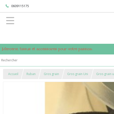
0609115175
Mercerie, tissus et accessoires pour votre passion
Accueil
Ruban
Gros grain
Gros grain Uni
Gros grain 