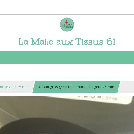
La Malle aux Tissus 61
uni largeur 25 mm
Ruban gros grain Bleu marine largeur 25 mm