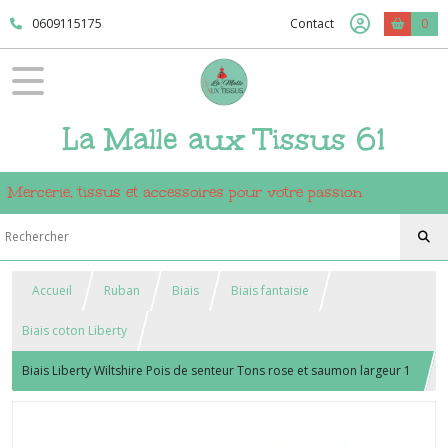
0609115175
Contact
0
La Malle aux Tissus 61
Mercerie, tissus et accessoires pour votre passion
Accueil
Ruban
Biais
Biais fantaisie
Biais coton Liberty
Biais Liberty Wiltshire Pois de senteur Tons rose et saumon largeur 1
cm