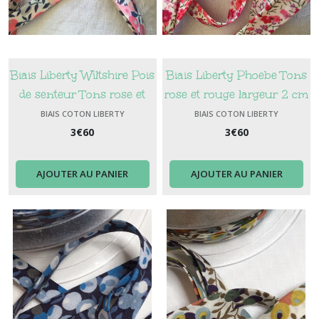
Biais Liberty Wiltshire Pois
Biais Liberty Phoebe Tons
de senteur Tons rose et
rose et rouge largeur 2 cm
saumon largeur 2 cm
BIAIS COTON LIBERTY
BIAIS COTON LIBERTY
3
€
60
3
€
60
AJOUTER AU PANIER
AJOUTER AU PANIER