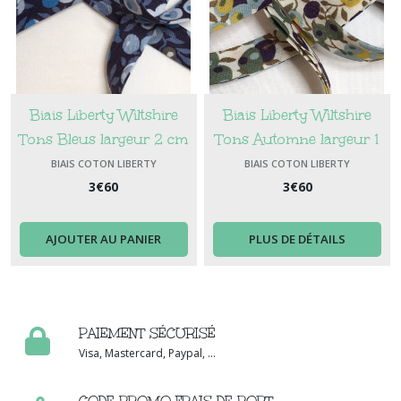
Biais Liberty Wiltshire
Biais Liberty Wiltshire
Tons Bleus largeur 2 cm
Tons Automne largeur 1
cm
BIAIS COTON LIBERTY
BIAIS COTON LIBERTY
3
€
60
3
€
60
AJOUTER AU PANIER
PLUS DE DÉTAILS
PAIEMENT SÉCURISÉ
Visa, Mastercard, Paypal, ...