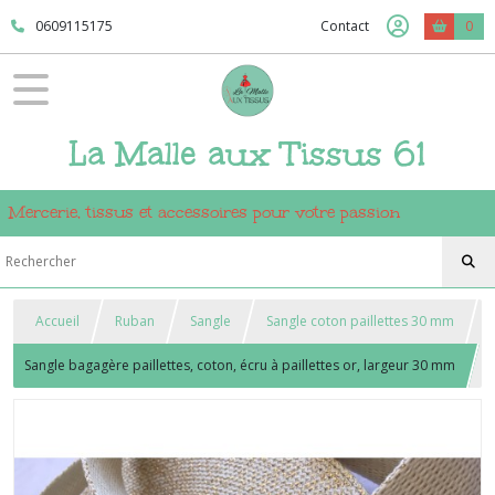
0609115175
Contact
0
La Malle aux Tissus 61
Mercerie, tissus et accessoires pour votre passion
Accueil
Ruban
Sangle
Sangle coton paillettes 30 mm
Sangle bagagère paillettes, coton, écru à paillettes or, largeur 30 mm