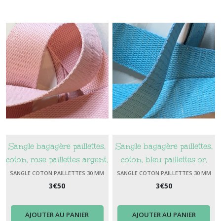
Sangle bagagère paillettes,
Sangle bagagère paillettes,
coton, rose paillettes argent,
coton, bleu paillettes or,
largeur 30 mm
largeur 30 mm
SANGLE COTON PAILLETTES 30 MM
SANGLE COTON PAILLETTES 30 MM
3
€
50
3
€
50
AJOUTER AU PANIER
AJOUTER AU PANIER