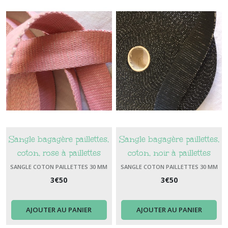
Sangle bagagère paillettes,
Sangle bagagère paillettes,
coton, rose à paillettes
coton, noir à paillettes
argent, largeur 30 mm
argent, largeur 30 mm
SANGLE COTON PAILLETTES 30 MM
SANGLE COTON PAILLETTES 30 MM
3
€
50
3
€
50
AJOUTER AU PANIER
AJOUTER AU PANIER