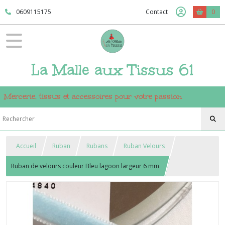
0609115175
Contact
0
La Malle aux Tissus 61
Mercerie, tissus et accessoires pour votre passion
Accueil
Ruban
Rubans
Ruban Velours
Ruban de velours couleur Bleu lagoon largeur 6 mm