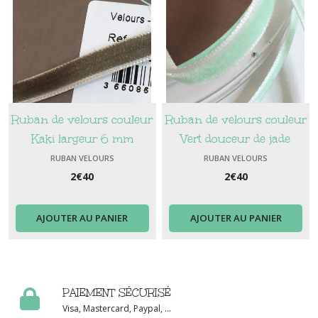
Ruban de velours couleur
Ruban de velours couleur
Kaki largeur 6 mm
Vert douceur de jade
largeur 6 mm
RUBAN VELOURS
RUBAN VELOURS
2
€
40
2
€
40
AJOUTER AU PANIER
AJOUTER AU PANIER
PAIEMENT SÉCURISÉ
Visa, Mastercard, Paypal, ...