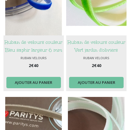
Ruban de velours couleur
Ruban de velours couleur
Bleu saphir largeur 6 mm
Vert jardin d'oliviers
largeur 6 mm
RUBAN VELOURS
RUBAN VELOURS
2
€
40
2
€
40
AJOUTER AU PANIER
AJOUTER AU PANIER