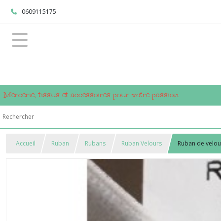
0609115175
Mercerie, tissus et accessoires pour votre passion
Accueil
Ruban
Rubans
Ruban Velours
Ruban de velou