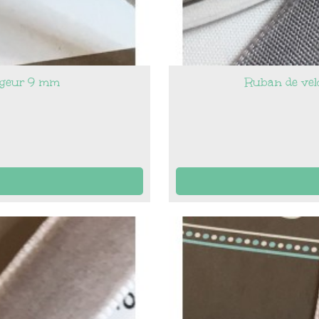
argeur 9 mm
Ruban de velo