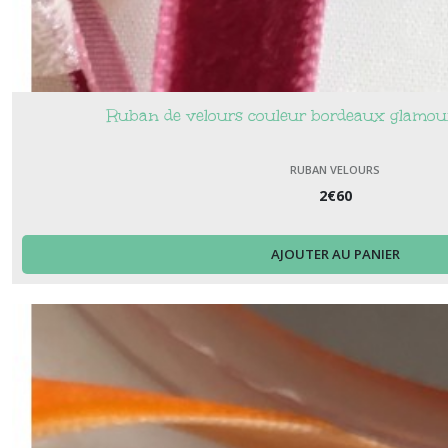
Ruban de velours couleur bordeaux glamou
RUBAN VELOURS
2
€
60
AJOUTER AU PANIER