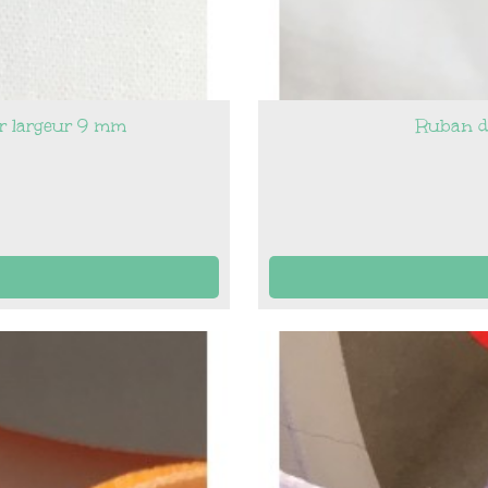
r largeur 9 mm
Ruban de