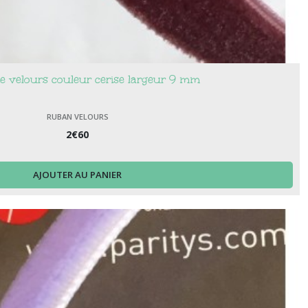
 velours couleur cerise largeur 9 mm
RUBAN VELOURS
2
€
60
AJOUTER AU PANIER