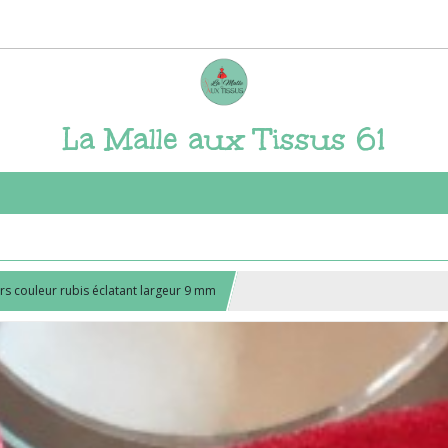
La Malle aux Tissus 61
s couleur rubis éclatant largeur 9 mm