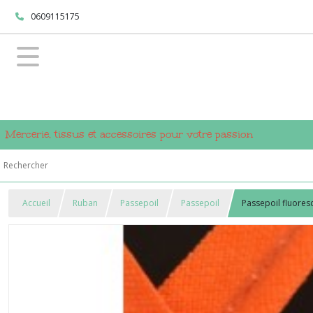
0609115175
Mercerie, tissus et accessoires pour votre passion
Accueil
Ruban
Passepoil
Passepoil
Passepoil fluores