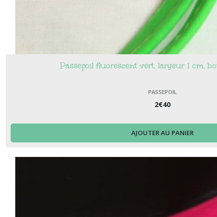
Passepoil fluorescent vert, largeur 1 cm, 
PASSEPOIL
2
€
40
AJOUTER AU PANIER