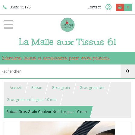
0609115175
Contact
0
La Malle aux Tissus 61
Mercerie, tissus et accessoires pour votre passion
Accueil
Ruban
Gros grain
Gros grain Uni
Gros grain uni largeur 10 mm
Ruban Gros Grain Couleur Noir Largeur 10 mm