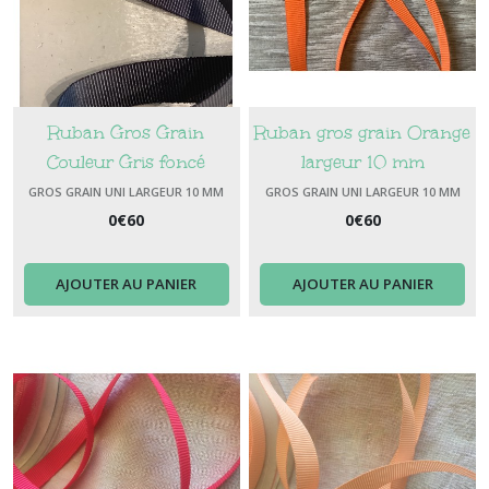
Ruban Gros Grain
Ruban gros grain Orange
Couleur Gris foncé
largeur 10 mm
Largeur 10 mm
GROS GRAIN UNI LARGEUR 10 MM
GROS GRAIN UNI LARGEUR 10 MM
0
€
60
0
€
60
AJOUTER AU PANIER
AJOUTER AU PANIER