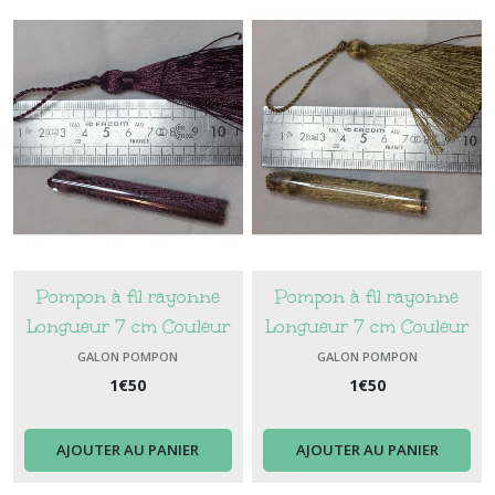
Pompon à fil rayonne
Pompon à fil rayonne
Longueur 7 cm Couleur
Longueur 7 cm Couleur
prune
bronze
GALON POMPON
GALON POMPON
1
€
50
1
€
50
AJOUTER AU PANIER
AJOUTER AU PANIER