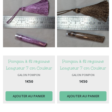
Pompon à fil rayonne
Pompon à fil rayonne
Longueur 7 cm Couleur
Longueur 7 cm Couleur
parme
taupe
GALON POMPON
GALON POMPON
1
€
50
1
€
50
AJOUTER AU PANIER
AJOUTER AU PANIER