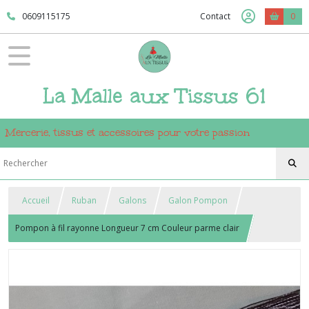
0609115175
Contact
0
La Malle aux Tissus 61
Mercerie, tissus et accessoires pour votre passion
Accueil
Ruban
Galons
Galon Pompon
Pompon à fil rayonne Longueur 7 cm Couleur parme clair