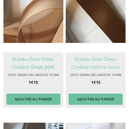
Ruban Gros Grain
Ruban Gros Grain
Couleur Beige galet
Couleur marron brun
Largeur 16 mm
Largeur 16 mm
GROS GRAIN UNI LARGEUR 16 MM
GROS GRAIN UNI LARGEUR 16 MM
1
€
15
1
€
15
AJOUTER AU PANIER
AJOUTER AU PANIER