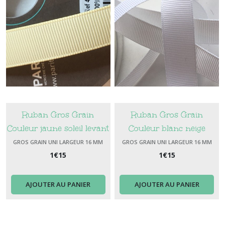
Ruban Gros Grain
Ruban Gros Grain
Couleur jaune soleil levant
Couleur blanc neige
Largeur 16 mm
Largeur 16 mm
GROS GRAIN UNI LARGEUR 16 MM
GROS GRAIN UNI LARGEUR 16 MM
1
€
15
1
€
15
AJOUTER AU PANIER
AJOUTER AU PANIER