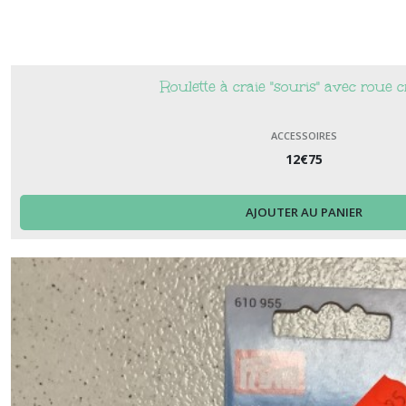
Roulette à craie "souris" avec roue 
ACCESSOIRES
12
€
75
AJOUTER AU PANIER