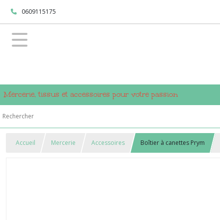
0609115175
Mercerie, tissus et accessoires pour votre passion
Accueil
Mercerie
Accessoires
Boîtier à canettes Prym