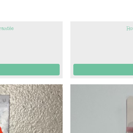
crantée
Ro