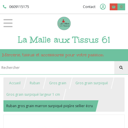
0609115175
Contact
0
La Malle aux Tissus 61
Mercerie, tissus et accessoires pour votre passion
Accueil
Ruban
Gros grain
Gros grain surpiqué
Gros grain surpiqué largeur 1 cm
Ruban gros grain marron surpiqué piqûre sellier écru