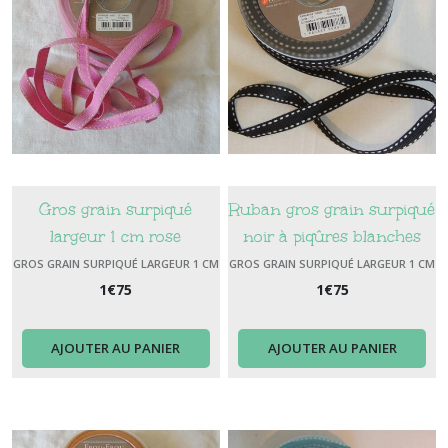
Gros grain surpiqué
Ruban gros grain surpiqué
largeur 1 cm rose
noir à piqûres blanches
surpiqûre beige
GROS GRAIN SURPIQUÉ LARGEUR 1 CM
GROS GRAIN SURPIQUÉ LARGEUR 1 CM
1
€
75
1
€
75
AJOUTER AU PANIER
AJOUTER AU PANIER