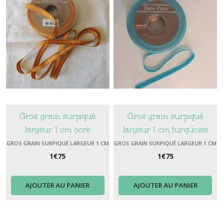
Gros grain surpiqué
Gros grain surpiqué
largeur 1 cm ocre
largeur 1 cm turquoise
surpiqûre marron
GROS GRAIN SURPIQUÉ LARGEUR 1 CM
GROS GRAIN SURPIQUÉ LARGEUR 1 CM
1
€
75
1
€
75
AJOUTER AU PANIER
AJOUTER AU PANIER