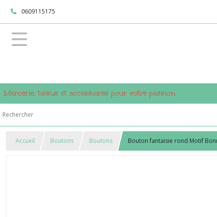
0609115175
Mercerie, tissus et accessoires pour votre passion
Accueil
Boutons
Boutons
Bouton fantaisie rond Motif Bo