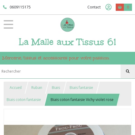
0609115175
Contact
0
La Malle aux Tissus 61
Mercerie, tissus et accessoires pour votre passion
Accueil
Ruban
Biais
Biais fantaisie
Biais coton fantaisie
Biais coton fantaisie Vichy violet rose