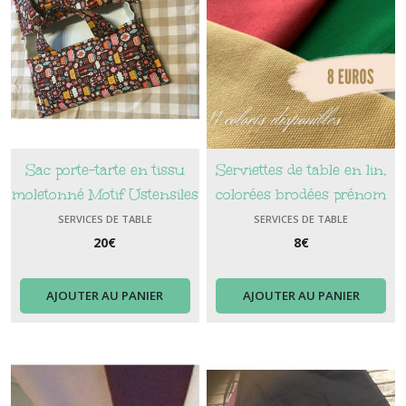
Sac porte-tarte en tissu
Serviettes de table en lin,
moletonné Motif Ustensiles
colorées brodées prénom
de cuisine Couleur Marron
SERVICES DE TABLE
SERVICES DE TABLE
Modèle 2
20
€
8
€
AJOUTER AU PANIER
AJOUTER AU PANIER