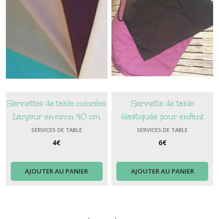
Serviettes de table colorées
Serviette de table
Largeur environ 40 cm
élastiquée pour enfant
avec broderie du prénom
SERVICES DE TABLE
SERVICES DE TABLE
4
€
6
€
AJOUTER AU PANIER
AJOUTER AU PANIER