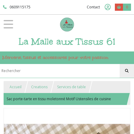
0609115175
Contact
0
La Malle aux Tissus 61
Mercerie, tissus et accessoires pour votre passion
Accueil
Creations
Services de table
Sac porte-tarte en tissu moletonné Motif Ustensiles de cuisine
Couleur Marron