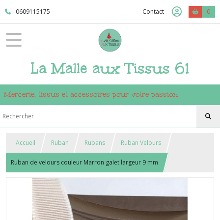
0609115175
Contact
0
La Malle aux Tissus 61
Mercerie, tissus et accessoires pour votre passion
Accueil
Ruban
Rubans
Ruban Velours
Ruban de velours couleur Marron galet largeur 9 mm