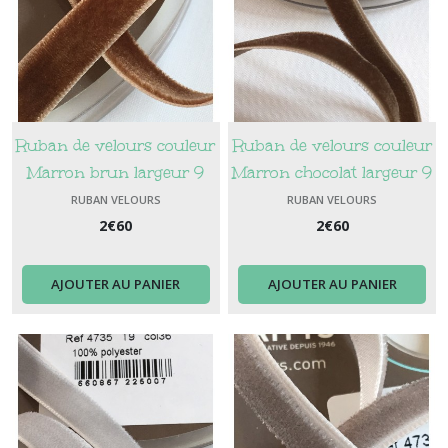
Ruban de velours couleur
Ruban de velours couleur
Marron brun largeur 9
Marron chocolat largeur 9
mm
mm
RUBAN VELOURS
RUBAN VELOURS
2
€
60
2
€
60
AJOUTER AU PANIER
AJOUTER AU PANIER