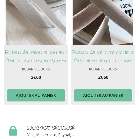
Ruban de velours couleur
Ruban de velours couleur
Gris nuage largeur 9 mm
Gris pierre largeur 9 mm
RUBAN VELOURS
RUBAN VELOURS
2
€
60
2
€
60
AJOUTER AU PANIER
AJOUTER AU PANIER
PAIEMENT SÉCURISÉ
Visa, Mastercard, Paypal, ...